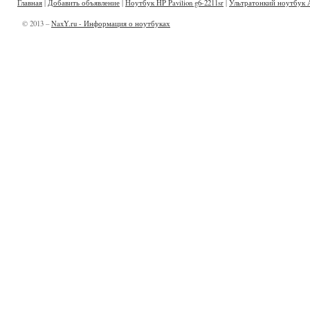
Главная
|
Добавить объявление
|
Ноутбук HP Pavilion g6-2211sr
|
Ультратонкий ноутбук 
© 2013 –
NaxY.ru - Информация о ноутбуках