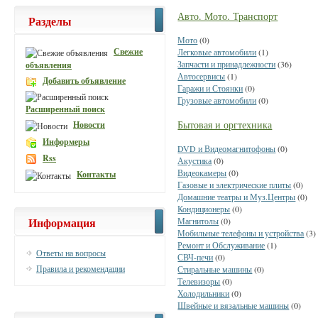
Авто. Мото. Транспорт
Разделы
Мото
(0)
Свежие
Легковые автомобили
(1)
Запчасти и принадлежности
(36)
объявления
Автосервисы
(1)
Добавить объявление
Гаражи и Стоянки
(0)
Грузовые автомобили
(0)
Расширенный поиск
Бытовая и оргтехника
Новости
Информеры
DVD и Видеомагнитофоны
(0)
Rss
Акустика
(0)
Видеокамеры
(0)
Контакты
Газовые и электрические плиты
(0)
Домашние театры и Муз.Центры
(0)
Кондиционеры
(0)
Информация
Магнитолы
(0)
Мобильные телефоны и устройства
(3)
Ремонт и Обслуживание
(1)
Ответы на вопросы
СВЧ-печи
(0)
Правила и рекомендации
Стиральные машины
(0)
Телевизоры
(0)
Холодильники
(0)
Швейные и вязальные машины
(0)