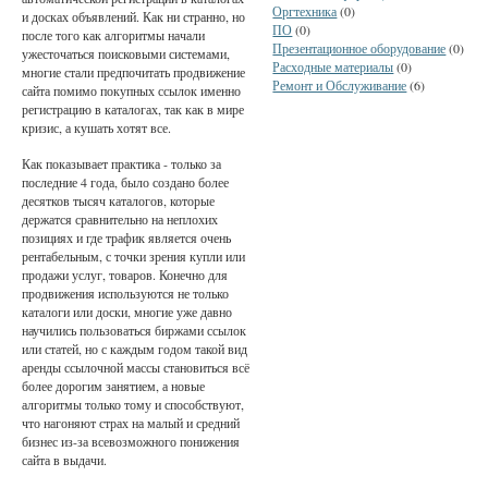
Оргтехника
(0)
и досках объявлений. Как ни странно, но
ПО
(0)
после того как алгоритмы начали
Презентационное оборудование
(0)
ужесточаться поисковыми системами,
Расходные материалы
(0)
многие стали предпочитать продвижение
Ремонт и Обслуживание
(6)
сайта помимо покупных ссылок именно
регистрацию в каталогах, так как в мире
кризис, а кушать хотят все.
Как показывает практика - только за
последние 4 года, было создано более
десятков тысяч каталогов, которые
держатся сравнительно на неплохих
позициях и где трафик является очень
рентабельным, с точки зрения купли или
продажи услуг, товаров. Конечно для
продвижения используются не только
каталоги или доски, многие уже давно
научились пользоваться биржами ссылок
или статей, но с каждым годом такой вид
аренды ссылочной массы становиться всё
более дорогим занятием, а новые
алгоритмы только тому и способствуют,
что нагоняют страх на малый и средний
бизнес из-за всевозможного понижения
сайта в выдачи.