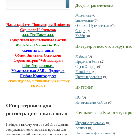
Досуг и развлечения
Животные
(0)
Знакомства
(0)
Наслаждайтесь Просмотром Любимых
Отдых и Путешествия
(0)
Сериалов И Фильмов
Спорт
(0)
+++ Fire Faucet +++
Хобби
(0)
Суверенная криптовалюта России
Watch Short Videos Get Paid
Интерьер и всё, что вокруг нас
скрипты для сайта
Обмен Визитами Ссылками
Мебель
(0)
Сервис витрин Web-мастерам
Предметы быта
(2)
https://criptotron.ru
Сад и Огород
(0)
Моментальная AML - Проверка
Хозяйство
(0)
Любого Криптоадреса
Цветы и растения
(0)
Рекомендую мультивалютную систему
FKWallet
Интернет
ПО
(0)
Изготовление сайтов
(0)
Обзор сервиса для
регистрации в каталогах
Компьютеры и Комплектующие
Игровые приставки
(0)
Набирать высоту могут все! Этот слоган
Копиры
(0)
заслуженно носит название проекта для
Носители информации
(0)
автоматической регистрации в каталогах