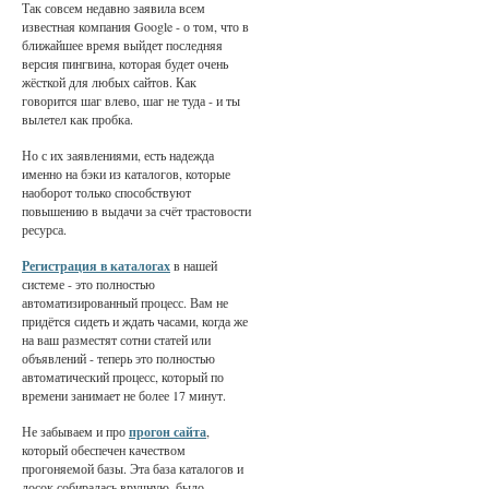
Так совсем недавно заявила всем
известная компания Google - о том, что в
ближайшее время выйдет последняя
версия пингвина, которая будет очень
жёсткой для любых сайтов. Как
говорится шаг влево, шаг не туда - и ты
вылетел как пробка.
Но с их заявлениями, есть надежда
именно на бэки из каталогов, которые
наоборот только способствуют
повышению в выдачи за счёт трастовости
ресурса.
Регистрация в каталогах
в нашей
системе - это полностью
автоматизированный процесс. Вам не
придётся сидеть и ждать часами, когда же
на ваш разместят сотни статей или
объявлений - теперь это полностью
автоматический процесс, который по
времени занимает не более 17 минут.
Не забываем и про
прогон сайта
,
который обеспечен качеством
прогоняемой базы. Эта база каталогов и
досок собиралась вручную, было