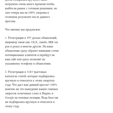
потрачено очень много времени чтобы
выйти на рынок с готовым решением, но
зато теперь мы на 100% уверены в
отличном результате после данного
прогона.
Что именно мы предлагаем:
1. Регистрация в 397 досках объявлений,
например такие как: OLX, slando, IRR (из
рук в руки) и многие другие. На ваше
объявление сразу обратят внимание сотни
потенциальных клиентов и перейдут на
ваш сайт или сразу позвонят по
указанному телефону в объявлении.
2. Регистрация в 3183 трастовых
каталогах статей, которые подбирались
вручную и относятся к этому кварталу
года. Что даст вам данный прогон? 100%
конечно же это выведение ваших главных
запросов (ключевых слов) в Яндекс и
Google на топовые позиции. Ведь база так
же подбиралась вручную и относится к
этому году.