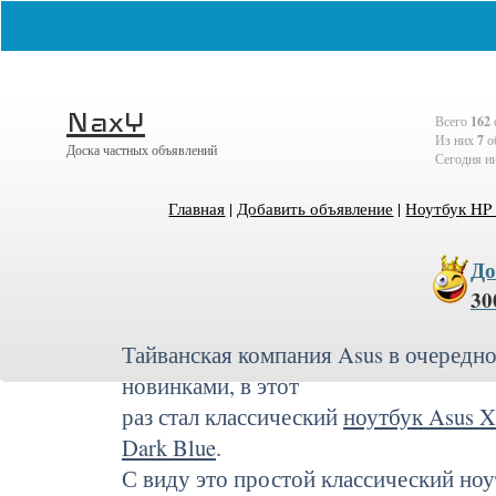
Выберите населённый пункт
Войти
NaxY
Всего
162
Из них
7
о
Доска частных объявлений
Сегодня н
Главная
|
Добавить объявление
|
Ноутбук HP 
До
30
Тайванская компания Asus в очередно
новинками, в этот
раз стал классический
ноутбук Asus 
Dark Blue
.
С виду это простой классический ноут